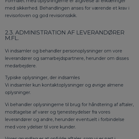
Formålet med oplysningerne er afgivelse af erklæringer
med sikkerhed. Behandlingen anses for værende et krav i
revisorloven og god revisionsskik.
2.3. ADMINISTRATION AF LEVERANDØRER
M.FL.
Vi indsamler og behandler personoplysninger om vore
leverandører og samarbejdspartnere, herunder om disses
medarbejdere.
Typiske oplysninger, der indsamles
Vi indsamler kun kontaktoplysninger og øvrige almene
oplysninger.
Vi behandler oplysningerne til brug for håndtering af aftaler,
modtagelse af varer og tjenesteydelser fra vores
leverandører og andre, herunder eventuelt i forbindelse
med vore ydelser til vore kunder.
Vores grundlag er at opfylde aftaler, som vi er part i.