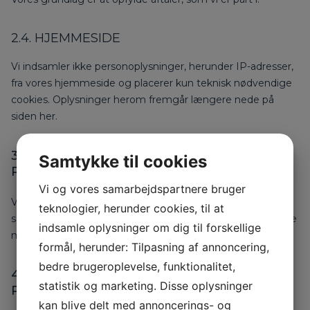
2.4. HJEMMESIDE
Vi indsamler ikke personoplysninger, herunder IP-adresser,
fra vores hjemmeside og placerer kun teknisk nødvendige
cookies. Oplysninger herom fremgår længere nede på
siden her.
3. HVOR KOMMER
Samtykke til cookies
PERSONOPLYSNINGERNE FRA?
Vi og vores samarbejdspartnere bruger
Vi indhenter oplysningerne hos vore kunder, vore kunders
teknologier, herunder cookies, til at
samarbejdspartnere samt tredjeparter som f.eks. offentlige
indsamle oplysninger om dig til forskellige
myndigheder og kreditgivere.
formål, herunder: Tilpasning af annoncering,
bedre brugeroplevelse, funktionalitet,
4. VIDEREGIVELSE AF
statistik og marketing. Disse oplysninger
PERSONOPLYSNINGER
kan blive delt med annoncerings- og