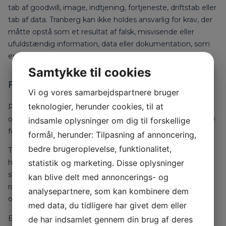
tab af goodwill, image, indtjening, fortjeneste, driftstab eller
tab af data. Tranberg kan ikke holdes ansvarlig for krav, der
måtte opstå som et resultat af falsk, misvisende eller
ufuldstændig information, data eller dokumentation, som
er tilvejebragt af andre end Tranberg.
Samtykke til cookies
FORTROLIGHED
Vi og vores samarbejdspartnere bruger
teknologier, herunder cookies, til at
Parterne er forpligtet til at behandle alt materiale og alle
oplysninger herunder konklusionen på den leverede ydelse
indsamle oplysninger om dig til forskellige
fortroligt.
formål, herunder: Tilpasning af annoncering,
bedre brugeroplevelse, funktionalitet,
Tranberg eller vores aftalepart må ikke offentligt omtale
statistik og marketing. Disse oplysninger
hinanden eller ydelsen uden den anden parts forudgående
skriftlige aftale. Inden offentliggørelse af dokumenter,
kan blive delt med annoncerings- og
rapporter eller lignende, der bærer vores firmanavn, skal
analysepartnere, som kan kombinere dem
offentliggørelsen godkendes af Tranberg.
med data, du tidligere har givet dem eller
Bestemmelsen om fortrolighed finder ikke anvendelse på
de har indsamlet gennem din brug af deres