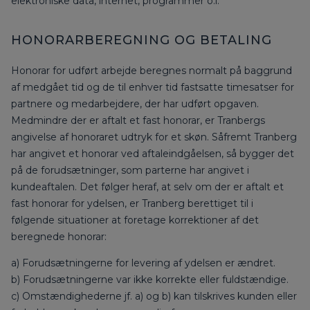
elektroniske data, internet, programmer o.l.
HONORARBEREGNING OG BETALING
Honorar for udført arbejde beregnes normalt på baggrund
af medgået tid og de til enhver tid fastsatte timesatser for
partnere og medarbejdere, der har udført opgaven.
Medmindre der er aftalt et fast honorar, er Tranbergs
angivelse af honoraret udtryk for et skøn. Såfremt Tranberg
har angivet et honorar ved aftaleindgåelsen, så bygger det
på de forudsætninger, som parterne har angivet i
kundeaftalen. Det følger heraf, at selv om der er aftalt et
fast honorar for ydelsen, er Tranberg berettiget til i
følgende situationer at foretage korrektioner af det
beregnede honorar:
a) Forudsætningerne for levering af ydelsen er ændret.
b) Forudsætningerne var ikke korrekte eller fuldstændige.
c) Omstændighederne jf. a) og b) kan tilskrives kunden eller